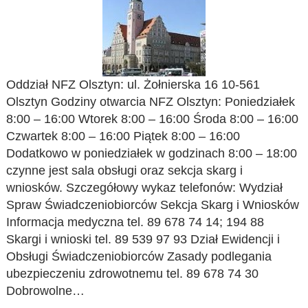
Oddział NFZ Olsztyn: ul. Żołnierska 16 10-561
Olsztyn Godziny otwarcia NFZ Olsztyn: Poniedziałek
8:00 – 16:00 Wtorek 8:00 – 16:00 Środa 8:00 – 16:00
Czwartek 8:00 – 16:00 Piątek 8:00 – 16:00
Dodatkowo w poniedziałek w godzinach 8:00 – 18:00
czynne jest sala obsługi oraz sekcja skarg i
wniosków. Szczegółowy wykaz telefonów: Wydział
Spraw Świadczeniobiorców Sekcja Skarg i Wniosków
Informacja medyczna tel. 89 678 74 14; 194 88
Skargi i wnioski tel. 89 539 97 93 Dział Ewidencji i
Obsługi Świadczeniobiorców Zasady podlegania
ubezpieczeniu zdrowotnemu tel. 89 678 74 30
Dobrowolne…