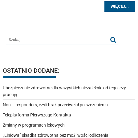
WIĘCEJ...
OSTATNIO DODANE:
Ubezpieczenie zdrowotne dla wszystkich niezależnie od tego, czy
pracują
Non – responders, czyli brak przeciwciał po szczepieniu
Teleplatforma Pierwszego Kontaktu
Zmiany w programach lekowych
„Liniowa” składka zdrowotna bez możliwości odliczenia