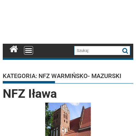
KATEGORIA:
NFZ WARMIŃSKO- MAZURSKI
NFZ Iława