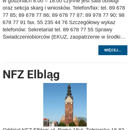
w godzinach 8:00 – 18:00 czynne jest sala obsługi
oraz sekcja skarg i wniosków. Telefon/fax: tel. 89 678
77 85; 89 678 77 86; 89 678 77 87; 89 978 77 90; 98
678 77 91 fax. 55 235 44 76 Szczegółowy wykaz
telefonów: Sekretariat tel. 89 678 77 55 Sprawy
Świadczeniobiorców (EKUZ, zaopatrzenie w środki…
WIĘCEJ...
NFZ Elbląg