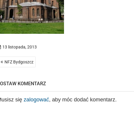
13 listopada, 2013
Nawigacja
NFZ Bydgoszcz
wpisu
ZOSTAW KOMENTARZ
usisz się
zalogować
, aby móc dodać komentarz.