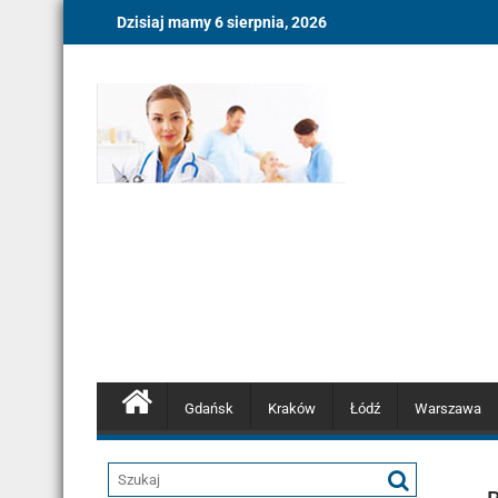
Skip
Dzisiaj mamy 6 sierpnia, 2026
to
content
Gdańsk
Kraków
Łódź
Warszawa