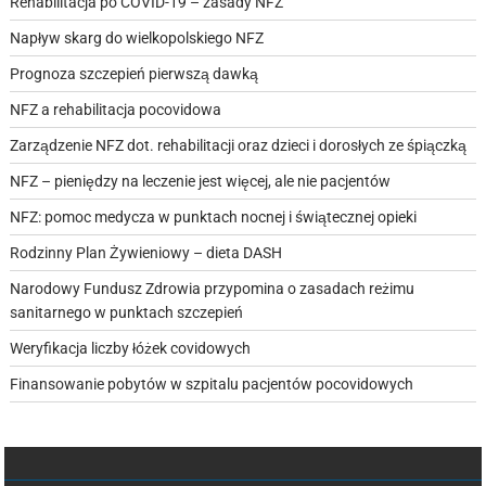
Rehabilitacja po COVID-19 – zasady NFZ
Napływ skarg do wielkopolskiego NFZ
Prognoza szczepień pierwszą dawką
NFZ a rehabilitacja pocovidowa
Zarządzenie NFZ dot. rehabilitacji oraz dzieci i dorosłych ze śpiączką
NFZ – pieniędzy na leczenie jest więcej, ale nie pacjentów
NFZ: pomoc medycza w punktach nocnej i świątecznej opieki
Rodzinny Plan Żywieniowy – dieta DASH
Narodowy Fundusz Zdrowia przypomina o zasadach reżimu
sanitarnego w punktach szczepień
Weryfikacja liczby łóżek covidowych
Finansowanie pobytów w szpitalu pacjentów pocovidowych