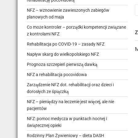
rehabilitację pocovidową
NFZ – wznowienie zawieszonych zabiegów
planowych od maja
Co może kontroler – porządki kompetencji związane
z kontrolami NFZ
Rehabilitacja po COVID-19 – zasady NFZ
M
Napływ skarg do wielkopolskiego NFZ
Prognoza szczepień pierwszą dawką
NFZ a rehabilitacja pocovidowa
Zarządzenie NFZ dot. rehabilitacji oraz dzieci i
dorosłych ze śpiączką
NFZ – pieniędzy na leczenie jest więcej, ale nie
pacjentów
NFZ: pomoc medycza w punktach nocnej i
świątecznej opieki
Rodzinny Plan Żywieniowy – dieta DASH