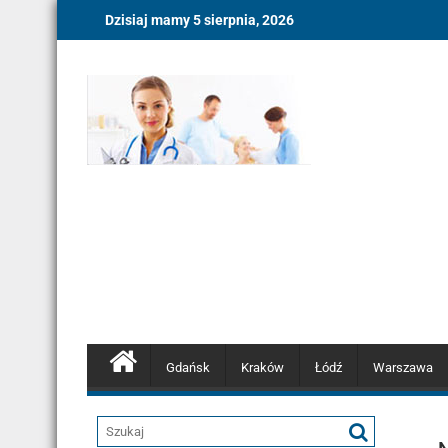
Skip
Dzisiaj mamy 5 sierpnia, 2026
to
content
Gdańsk
Kraków
Łódź
Warszawa