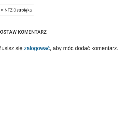
Nawigacja
NFZ Ostrołęka
wpisu
ZOSTAW KOMENTARZ
usisz się
zalogować
, aby móc dodać komentarz.