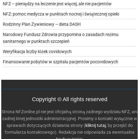
NFZ – pieniędzy na leczenie jest więcej, ale nie pacjentów
NFZ: pomoc medycza w punktach nocnej i świątecznej opieki
Rodzinny Plan Żywieniowy – dieta DASH
Narodowy Fundusz Zdrowia przypomina o zasadach reżimu
sanitarnego w punktach szczepień
Weryfikacja liczby łóżek covidowych
Finansowanie pobytów w szpitalu pacjentów pocovidowych
Copyright © All rights reserved
Strona NFZonline.pl nie jest oficjalną stroną żadnego wydziału NFZ, ani
żadnej innej jednostki administracyjnej. Prosimy o kontakt wyłącznie w
sprawach dotyczących działania strony (
kliknij tutaj
, by przejść do
formularza kontaktowego). Redakcja nie odpowiada za ewentualne