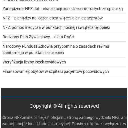
Zarządzenie NFZ dot. rehabilitacji oraz dzieci i dorosłych ze śpiączką
NFZ – pieniędzy na leczenie jest więcej, ale nie pacjentów
NFZ: pomoc medycza w punktach nocnej i świątecznej opieki
Rodzinny Plan Żywieniowy – dieta DASH
Narodowy Fundusz Zdrowia przypomina o zasadach reżimu
sanitarnego w punktach szczepień
Weryfikacja liczby łóżek covidowych
Finansowanie pobytów w szpitalu pacjentów pocovidowych
Copyright © All rights reserved
Strona NFZonline.pl nie jest oficjalną stroną żadnego wydziału NFZ, ani
żadnej innej jednostki administracyjnej. Prosimy o kontakt wyłącznie w