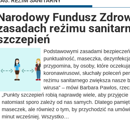
TAG:
REŻIM SANITARNY
Narodowy Fundusz Zdrow
zasadach reżimu sanitar
szczepień
Podstawowymi zasadami bezpieczeńs
punktualność, maseczka, dezynfekcja
przypomina, by osoby, które oczekują
koronawirusowi, słuchały poleceń p
reżimu sanitarnego zwiększa nasze b
wirusa” – mówi Barbara Pawlos, rzec
„Punkty szczepień robią naprawdę wiele, aby przyjęci
natomiast sporo zależy od nas samych. Dlatego pamięt
maseczek, ale również o tym, by przychodzić na umów
minut wcześniej. Wszystko…