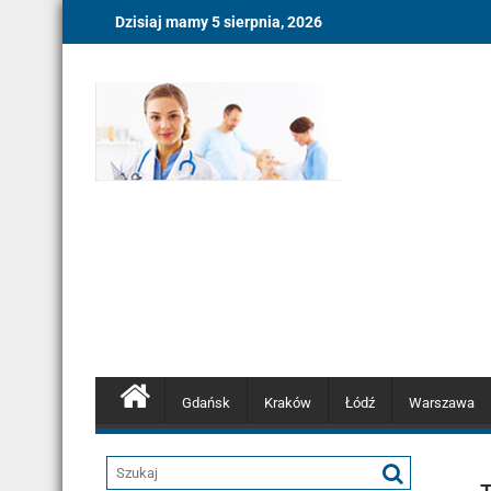
Skip
Dzisiaj mamy 5 sierpnia, 2026
to
content
Gdańsk
Kraków
Łódź
Warszawa