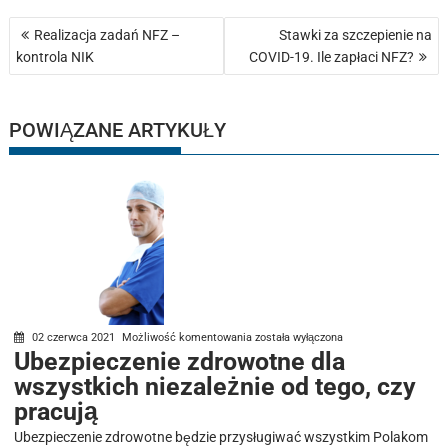
Nawigacja
Realizacja zadań NFZ –
Stawki za szczepienie na
wpisu
kontrola NIK
COVID-19. Ile zapłaci NFZ?
POWIĄZANE ARTYKUŁY
Ubezpieczenie
02 czerwca 2021
Możliwość komentowania
została wyłączona
Ubezpieczenie zdrowotne dla
zdrowotne
wszystkich niezależnie od tego, czy
dla
wszystkich
pracują
niezależnie
Ubezpieczenie zdrowotne będzie przysługiwać wszystkim Polakom
od