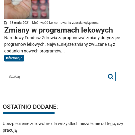
Zmiany
18 maja 2021
Możliwość komentowania
została wyłączona
Zmiany w programach lekowych
w
programach
Narodowy Fundusz Zdrowia zaproponował zmiany dotyczące
lekowych
programów lekowych. Najważniejsze zmiany związane są z
dodaniem nowych programów...
Informacje
OSTATNIO DODANE:
Ubezpieczenie zdrowotne dla wszystkich niezależnie od tego, czy
pracują