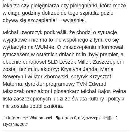
lekarza czy pielęgniarza czy pielęgniarki, która może
w ciągu godziny dotrzeć do tego szpitala, gdzie
obywa się szczepienie” – wyjaśniał.
Michał Dworczyk podkreślił, że chodzi o sytuacje
wyjątkowe i nie ma to nic wspólnego z tym, co się
wydarzyło na WUM-ie. O zaszczepieniu informował
tymczasem w ostatnich dniach m.in. były premier, a
obecnie europoseł SLD Leszek Miller. Zaszczepieni
zostali też m.in. aktorzy: Krystyna Janda, Maria
Seweryn i Wiktor Zborowski, satyryk Krzysztof
Materna, dyrektor programowy TVN Edward
Miszczak oraz aktor i piosenkarz Michał Bajor. Pełna
lista zaszczepionych ludzi ze świata kultury i polityki
nie została upubliczniona.
Informacje
,
Wiadomości
grupa 0
,
nfz
,
szczepienie
12
stycznia, 2021