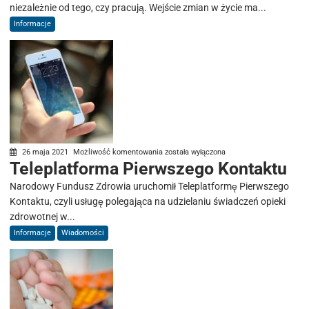
niezależnie od tego, czy pracują. Wejście zmian w życie ma...
tego,
Informacje
czy
pracują
Teleplatforma
26 maja 2021
Możliwość komentowania
została wyłączona
Teleplatforma Pierwszego Kontaktu
Pierwszego
Kontaktu
Narodowy Fundusz Zdrowia uruchomił Teleplatformę Pierwszego
Kontaktu, czyli usługę polegająca na udzielaniu świadczeń opieki
zdrowotnej w...
Informacje
Wiadomości