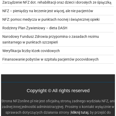
Zarządzenie NFZ dot. rehabilitacji oraz dzieci i dorosłych ze śpiączką
NFZ – pieniędzy na leczenie jest więcej, ale nie pacjentów
NFZ: pomoc medycza w punktach nocnej i świątecznej opieki
Rodzinny Plan Żywieniowy – dieta DASH
Narodowy Fundusz Zdrowia przypomina o zasadach reżimu
sanitarnego w punktach szczepień
Weryfikacja liczby łóżek covidowych
Finansowanie pobytów w szpitalu pacjentów pocovidowych
Copyright © All rights reserved
Strona NFZonline.pl nie jest oficjalną stroną żadnego wydziału NFZ, ani
żadnej innej jednostki administracyjnej. Prosimy o kontakt wyłącznie w
sprawach dotyczących działania strony (
kliknij tutaj
, by przejść do