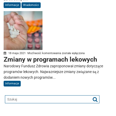
Informacje
Wiadomości
Zmiany
18 maja 2021
Możliwość komentowania
została wyłączona
Zmiany w programach lekowych
w
programach
Narodowy Fundusz Zdrowia zaproponował zmiany dotyczące
lekowych
programów lekowych. Najważniejsze zmiany związane są z
dodaniem nowych programów...
Informacje