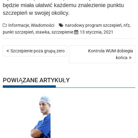
będzie miała ułatwić każdemu znalezienie punktu
szczepień w swojej okolicy.
Informacje
,
Wiadomości
narodowy program szczepień
,
nfz
,
punkt szczepień
,
stawka
,
szczepienie
13 stycznia, 2021
Nawigacja
Szczepienie poza grupą zero
Kontrola WUM dobiegła
wpisu
końca
POWIĄZANE ARTYKUŁY