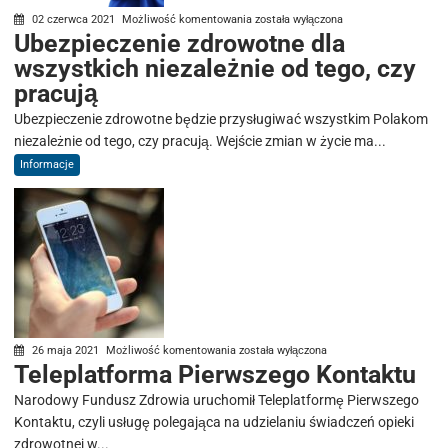
Ubezpieczenie
02 czerwca 2021
Możliwość komentowania
została wyłączona
Ubezpieczenie zdrowotne dla
zdrowotne
wszystkich niezależnie od tego, czy
dla
wszystkich
pracują
niezależnie
Ubezpieczenie zdrowotne będzie przysługiwać wszystkim Polakom
od
niezależnie od tego, czy pracują. Wejście zmian w życie ma...
tego,
Informacje
czy
pracują
Teleplatforma
26 maja 2021
Możliwość komentowania
została wyłączona
Teleplatforma Pierwszego Kontaktu
Pierwszego
Kontaktu
Narodowy Fundusz Zdrowia uruchomił Teleplatformę Pierwszego
Kontaktu, czyli usługę polegająca na udzielaniu świadczeń opieki
zdrowotnej w...