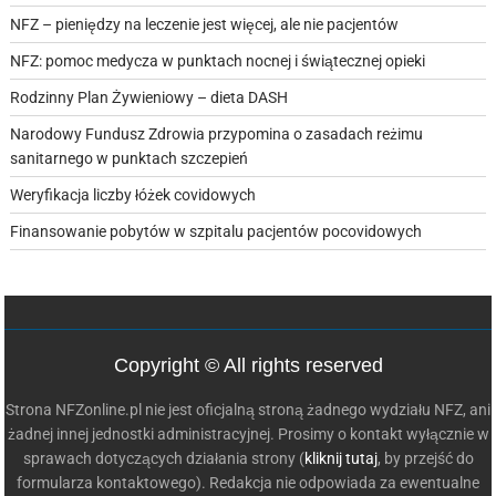
NFZ – pieniędzy na leczenie jest więcej, ale nie pacjentów
NFZ: pomoc medycza w punktach nocnej i świątecznej opieki
Rodzinny Plan Żywieniowy – dieta DASH
Narodowy Fundusz Zdrowia przypomina o zasadach reżimu
sanitarnego w punktach szczepień
Weryfikacja liczby łóżek covidowych
Finansowanie pobytów w szpitalu pacjentów pocovidowych
Copyright © All rights reserved
Strona NFZonline.pl nie jest oficjalną stroną żadnego wydziału NFZ, ani
żadnej innej jednostki administracyjnej. Prosimy o kontakt wyłącznie w
sprawach dotyczących działania strony (
kliknij tutaj
, by przejść do
formularza kontaktowego). Redakcja nie odpowiada za ewentualne