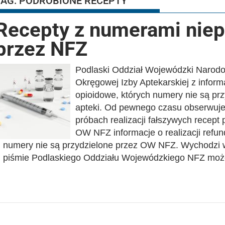
TAG:
PODROBIONE RECEPTY
Recepty z numerami niep
przez NFZ
Podlaski Oddział Wojewódzki Narod
Okręgowej Izby Aptekarskiej z inform
opioidowe, których numery nie są pr
apteki. Od pewnego czasu obserwuje 
próbach realizacji fałszywych recept 
OW NFZ informacje o realizacji refun
numery nie są przydzielone przez OW NFZ. Wychodzi w
piśmie Podlaskiego Oddziału Wojewódzkiego NFZ moż