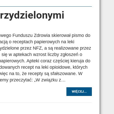
rzydzielonymi
owego Funduszu Zdrowia skierował pismo do
acją o receptach papierowych na leki
zydzielone przez NFZ, a są realizowane przez
się w aptekach wzrost liczby zgłoszeń o
papierowych. Apteki coraz częściej kieruja do
dowanych recept na leki opioidowe, których
ięc na to, że recepty są sfałszowane. W
emy przeczytać: „W związku z…
WIĘCEJ...