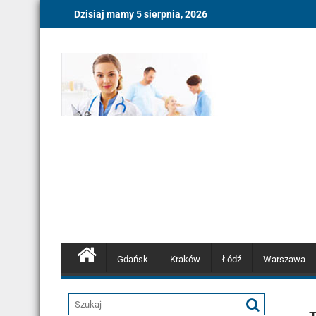
Skip
Dzisiaj mamy 5 sierpnia, 2026
to
content
Gdańsk
Kraków
Łódź
Warszawa