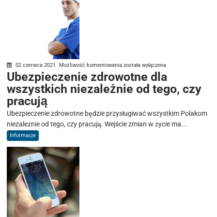
Ubezpieczenie
02 czerwca 2021
Możliwość komentowania
została wyłączona
Ubezpieczenie zdrowotne dla
zdrowotne
wszystkich niezależnie od tego, czy
dla
wszystkich
pracują
niezależnie
Ubezpieczenie zdrowotne będzie przysługiwać wszystkim Polakom
od
niezależnie od tego, czy pracują. Wejście zmian w życie ma...
tego,
Informacje
czy
pracują