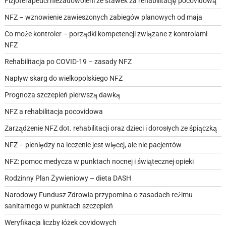
Fizjoterapeuci niezadowoleni ze stawek za rehabilitację pocovidową
NFZ – wznowienie zawieszonych zabiegów planowych od maja
Co może kontroler – porządki kompetencji związane z kontrolami
NFZ
Rehabilitacja po COVID-19 – zasady NFZ
Napływ skarg do wielkopolskiego NFZ
Prognoza szczepień pierwszą dawką
NFZ a rehabilitacja pocovidowa
Zarządzenie NFZ dot. rehabilitacji oraz dzieci i dorosłych ze śpiączką
NFZ – pieniędzy na leczenie jest więcej, ale nie pacjentów
NFZ: pomoc medycza w punktach nocnej i świątecznej opieki
Rodzinny Plan Żywieniowy – dieta DASH
Narodowy Fundusz Zdrowia przypomina o zasadach reżimu
sanitarnego w punktach szczepień
Weryfikacja liczby łóżek covidowych