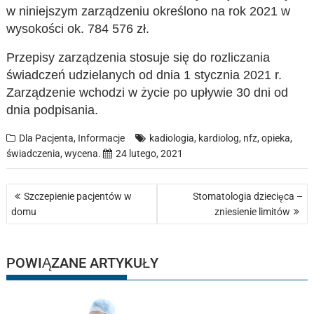
w niniejszym zarządzeniu określono na rok 2021 w
wysokości ok. 784 576 zł.
Przepisy zarządzenia stosuje się do rozliczania
świadczeń udzielanych od dnia 1 stycznia 2021 r.
Zarządzenie wchodzi w życie po upływie 30 dni od
dnia podpisania.
Dla Pacjenta
,
Informacje
kadiologia
,
kardiolog
,
nfz
,
opieka
,
świadczenia
,
wycena.
24 lutego, 2021
Nawigacja
Szczepienie pacjentów w
Stomatologia dziecięca –
wpisu
domu
zniesienie limitów
POWIĄZANE ARTYKUŁY