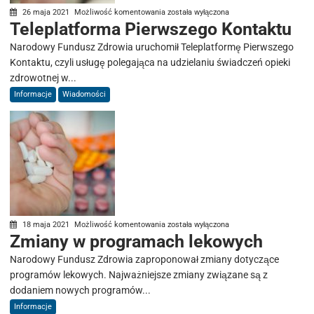
Teleplatforma
26 maja 2021
Możliwość komentowania
została wyłączona
Teleplatforma Pierwszego Kontaktu
Pierwszego
Kontaktu
Narodowy Fundusz Zdrowia uruchomił Teleplatformę Pierwszego
Kontaktu, czyli usługę polegająca na udzielaniu świadczeń opieki
zdrowotnej w...
Informacje
Wiadomości
Zmiany
18 maja 2021
Możliwość komentowania
została wyłączona
Zmiany w programach lekowych
w
programach
Narodowy Fundusz Zdrowia zaproponował zmiany dotyczące
lekowych
programów lekowych. Najważniejsze zmiany związane są z
dodaniem nowych programów...
Informacje