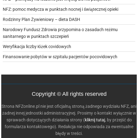
NFZ: pomoc medycza w punktach nocnej i świątecznej opieki
Rodzinny Plan Żywieniowy – dieta DASH
Narodowy Fundusz Zdrowia przypomina o zasadach reżimu
sanitarnego w punktach szczepień
Weryfikacja liczby łóżek covidowych
Finansowanie pobytów w szpitalu pacjentów pocovidowych
Copyright © All rights reserved
Strona NFZonline.pl nie jest oficjalną stroną żadnego wydziału NFZ, ani
żadnej innej jednostki administracyjnej. Prosimy o kontakt wyłącznie w
sprawach dotyczących działania strony (
kliknij tutaj
, by przejść do
formularza kontaktowego). Redakcja nie odpowiada za ewentualne
błędy w treści.