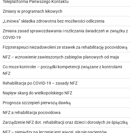
Teleplatforma Pierwszego Kontaktu
Zmiany w programach lekowych
„Liniowa” składka zdrowotna bez możliwości odliczenia
Zmiana zasad sprawozdawania i rozliczania świadczeń w związku z
COVID-19
Fizjoterapeuci niezadowoleni ze stawek za rehabilitację pocovidową
NFZ – wznowienie zawieszonych zabiegów planowych od maja
Co może kontroler – porządki kompetencji związane z kontrolami
NFZ
Rehabilitacja po COVID-19 – zasady NFZ
Napływ skarg do wielkopolskiego NFZ
Prognoza szczepień pierwszą dawką
NFZ a rehabilitacja pocovidowa
Zarządzenie NFZ dot. rehabilitacji oraz dzieci i dorosłych ze śpiączką
NFZ – pieniędzy na leczenie jest więcej, ale nie pacjentów