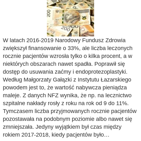
W latach 2016-2019 Narodowy Fundusz Zdrowia
zwiększył finansowanie o 33%, ale liczba leczonych
rocznie pacjentów wzrosła tylko o kilka procent, a w
niektórych obszarach nawet spadła. Poprawił się
dostęp do usuwania zaćmy i endoprotezoplastyki.
Według Małgorzaty Gałązki z Instytutu Łazarskiego
powodem jest to, że wartość nabywcza pieniądza
maleje. Z danych NFZ wynika, że np. na lecznictwo
szpitalne nakłady rosły z roku na rok od 9 do 11%.
Tymczasem liczba przyjmowanych rocznie pacjentów
pozostawała na podobnym poziomie albo nawet się
zmniejszała. Jedyny wyjątkiem był czas między
rokiem 2017-2018, kiedy pacjentów było…