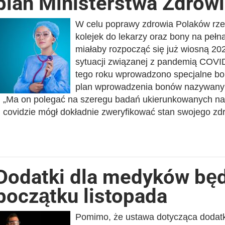
plan Ministerstwa Zdrow
W celu poprawy zdrowia Polaków rze
kolejek do lekarzy oraz bony na pełn
miałaby rozpocząć się już wiosną 2021
sytuacji związanej z pandemią COVID
tego roku wprowadzono specjalne bo
plan wprowadzenia bonów nazywany 
„Ma on polegać na szeregu badań ukierunkowanych na 
covidzie mógł dokładnie zweryfikować stan swojego z
Dodatki dla medyków będ
początku listopada
Pomimo, że ustawa dotycząca dodatk