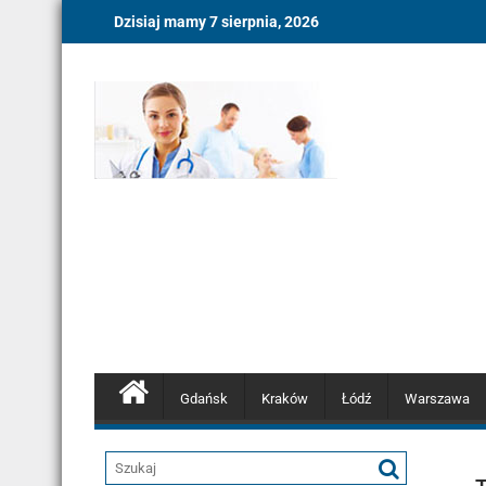
Skip
Dzisiaj mamy 7 sierpnia, 2026
to
content
Gdańsk
Kraków
Łódź
Warszawa