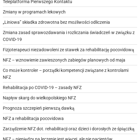
Teleplatforma Pierwszego Kontaktu
Zmiany w programach lekowych
„Liniowa” składka zdrowotna bez możliwości odliczenia
Zmiana zasad sprawozdawania i rozliczania świadczeń w związku z
COVID-19
Fizjoterapeuci niezadowoleni ze stawek za rehabilitację pocovidową
NFZ – wznowienie zawieszonych zabiegów planowych od maja
Co może kontroler – porządki kompetencji związane z kontrolami
NFZ
Rehabilitacja po COVID-19 – zasady NFZ
Napływ skarg do wielkopolskiego NFZ
Prognoza szczepień pierwszą dawką
NFZ a rehabilitacja pocovidowa
Zarządzenie NFZ dot. rehabilitacji oraz dzieci i dorosłych ze śpiączką
NFZ – pieniędzy na leczenie jest więcej, ale nie pacjentów