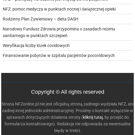
NFZ: pomoc medycza w punktach nocnej i świątecznej opieki
Rodzinny Plan Żywieniowy – dieta DASH
Narodowy Fundusz Zdrowia przypomina o zasadach reżimu
sanitarnego w punktach szczepień
Weryfikacja liczby łóżek covidowych
Finansowanie pobytów w szpitalu pacjentów pocovidowych
Copyright © All rights reserved
Strona NFZonline.pl nie jest oficjalną stroną żadnego wydziału NFZ, ani
żadnej innej jednostki administracyjnej. Prosimy o kontakt wyłącznie w
sprawach dotyczących działania strony (
kliknij tutaj
, by przejść do
formularza kontaktowego). Redakcja nie odpowiada za ewentualne
błędy w treści.