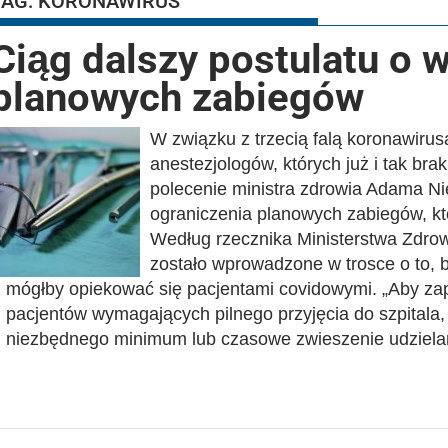
TAG:
KORONAWIRUS
Ciąg dalszy postulatu o 
planowych zabiegów
W związku z trzecią falą koronawiru
anestezjologów, których już i tak br
polecenie ministra zdrowia Adama Ni
ograniczenia planowych zabiegów, kt
Według rzecznika Ministerstwa Zdro
zostało wprowadzone w trosce o to, 
mógłby opiekować się pacjentami covidowymi. „Aby zap
pacjentów wymagających pilnego przyjęcia do szpitala,
niezbędnego minimum lub czasowe zwieszenie udziel