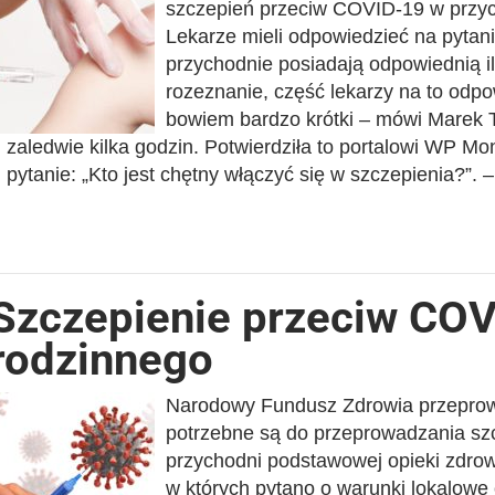
szczepień przeciw COVID-19 w przych
Lekarze mieli odpowiedzieć na pytan
przychodnie posiadają odpowiednią il
rozeznanie, część lekarzy na to odpow
bowiem bardzo krótki – mówi Marek 
zaledwie kilka godzin. Potwierdziła to portalowi WP M
pytanie: „Kto jest chętny włączyć się w szczepienia?”. 
Szczepienie przeciw COV
rodzinnego
Narodowy Fundusz Zdrowia przeprow
potrzebne są do przeprowadzania sz
przychodni podstawowej opieki zdrow
w których pytano o warunki lokalow