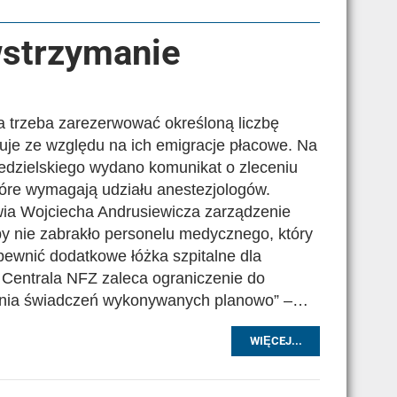
wstrzymanie
sa trzeba zarezerwować określoną liczbę
akuje ze względu na ich emigracje płacowe. Na
edzielskiego wydano komunikat o zleceniu
óre wymagają udziału anestezjologów.
wia Wojciecha Andrusiewicza zarządzenie
by nie zabrakło personelu medycznego, który
ewnić dodatkowe łóżka szpitalne dla
 Centrala NFZ zaleca ograniczenie do
ania świadczeń wykonywanych planowo” –…
WIĘCEJ...