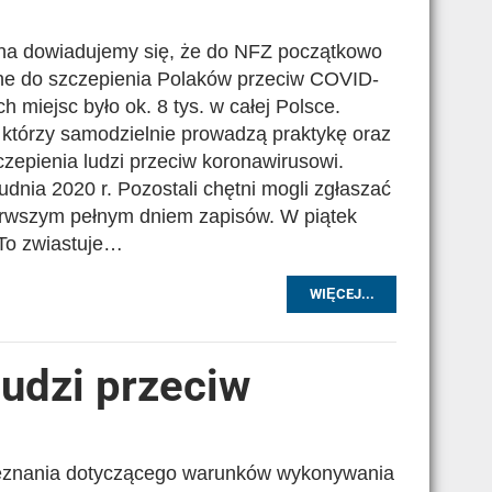
żna dowiadujemy się, że do NFZ początkowo
ętne do szczepienia Polaków przeciw COVID-
h miejsc było ok. 8 tys. w całej Polsce.
 którzy samodzielnie prowadzą praktykę oraz
zczepienia ludzi przeciw koronawirusowi.
dnia 2020 r. Pozostali chętni mogli zgłaszać
pierwszym pełnym dniem zapisów. W piątek
 To zwiastuje…
WIĘCEJ...
ludzi przeciw
eznania dotyczącego warunków wykonywania