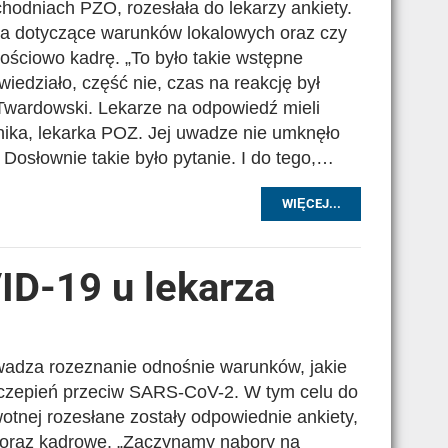
odniach PZO, rozesłała do lekarzy ankiety.
ia dotyczące warunków lokalowych oraz czy
ościowo kadrę. „To było takie wstępne
iedziało, część nie, czas na reakcję był
Twardowski. Lekarze na odpowiedź mieli
onika, lekarka POZ. Jej uwadze nie umknęło
– Dosłownie takie było pytanie. I do tego,…
WIĘCEJ...
ID-19 u lekarza
adza rozeznanie odnośnie warunków, jakie
czepień przeciw SARS-CoV-2. W tym celu do
otnej rozesłane zostały odpowiednie ankiety,
e oraz kadrowe. „Zaczynamy nabory na