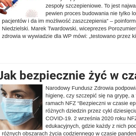
zespoły szczepieniowe. To jest najwa
pewien proces budowania nie tylko log
pacjentów i da im możliwość zaszczepienia” – poinfor
Niedzielski. Marek Twardowski, wiceprezes Porozumieni
zdrowia w wywiadzie dla WP mówi: „testowano przez k
Jak bezpiecznie żyć w c
Narodowy Fundusz Zdrowia podpowia
higienę, czy szczepić się na grypę, 
ramach NFZ “Bezpieczni w czasie epi
różnych dziedzin przez cykl dziesięc
COVID-19. 2 września 2020 roku NFZ
edukacyjnych, gdzie każdy z nich p
różnych obszarach życia codziennego w czasie pandem