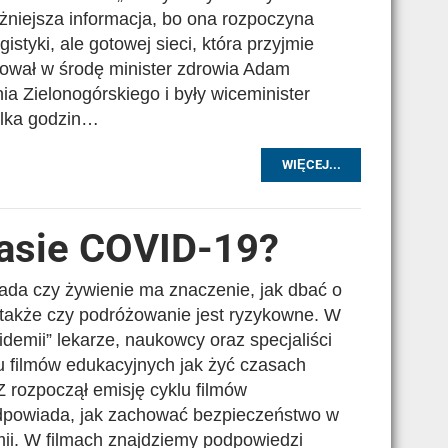
żniejsza informacja, bo ona rozpoczyna
istyki, ale gotowej sieci, która przyjmie
mował w środę minister zdrowia Adam
a Zielonogórskiego i były wiceminister
ilka godzin…
WIĘCEJ...
zasie COVID-19?
da czy żywienie ma znaczenie, jak dbać o
a także czy podróżowanie jest ryzykowne. W
demii” lekarze, naukowcy oraz specjaliści
iu filmów edukacyjnych jak żyć czasach
 rozpoczął emisję cyklu filmów
odpowiada, jak zachować bezpieczeństwo w
ii. W filmach znajdziemy podpowiedzi