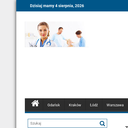
Skip
Dzisiaj mamy 4 sierpnia, 2026
to
content
Gdańsk
Kraków
Łódź
Warszawa