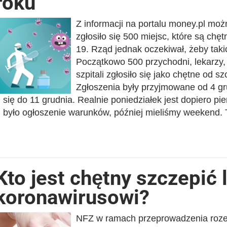
roku
Z informacji na portalu money.pl mo
zgłosiło się 500 miejsc, które są ch
19. Rząd jednak oczekiwał, żeby takic
Początkowo 500 przychodni, lekarzy,
szpitali zgłosiło się jako chętne od s
Zgłoszenia były przyjmowane od 4 gru
się do 11 grudnia. Realnie poniedziałek jest dopiero 
było ogłoszenie warunków, później mieliśmy weekend.
Kto jest chętny szczepić 
koronawirusowi?
NFZ w ramach przeprowadzenia roz