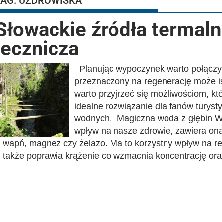
TAG:
UZDROWISKA
Słowackie źródła termal
lecznicza
Planując wypoczynek warto połączy
przeznaczony na regenerację może iś
warto przyjrzeć się możliwościom, kt
idealne rozwiązanie dla fanów turysty
wodnych. Magiczna woda z głębin W
wpływ na nasze zdrowie, zawiera ona
wapń, magnez czy żelazo. Ma to korzystny wpływ na reg
także poprawia krążenie co wzmacnia koncentrację or