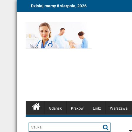
Skip
Dzisiaj mamy 8 sierpnia, 2026
to
content
Gdańsk
Kraków
Łódź
Warszawa