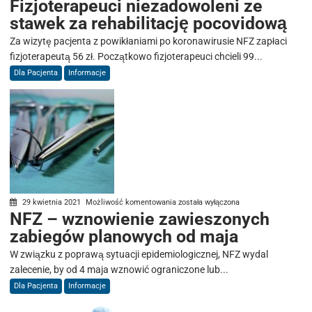
Fizjoterapeuci niezadowoleni ze
niezadowoleni
stawek za rehabilitację pocovidową
ze
stawek
Za wizytę pacjenta z powikłaniami po koronawirusie NFZ zapłaci
za
fizjoterapeutą 56 zł. Początkowo fizjoterapeuci chcieli 99...
rehabilitację
Dla Pacjenta
Informacje
pocovidową
NFZ
29 kwietnia 2021
Możliwość komentowania
została wyłączona
NFZ – wznowienie zawieszonych
–
zabiegów planowych od maja
wznowienie
zawieszonych
W związku z poprawą sytuacji epidemiologicznej, NFZ wydal
zabiegów
zalecenie, by od 4 maja wznowić ograniczone lub...
planowych
Dla Pacjenta
Informacje
od
maja