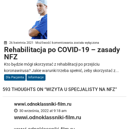
Rehabilitacja
26 kwietnia 2021
Możliwość komentowania
została wyłączona
Rehabilitacja po COVID-19 – zasady
po
NFZ
COVID-
19
Kto będzie mógł skorzystać z rehabilitacji po przejściu
–
koronawirusa? Jakie warunki trzeba spełnić, żeby skorzystać z...
zasady
Dla Pacjenta
Informacje
NFZ
593 THOUGHTS ON “
WIZYTA U SPECJALISTY NA NFZ
”
wwwi.odnoklassniki-film.ru
30 września, 2022 at 9:18 am
wwwi.odnoklassniki-film.ru