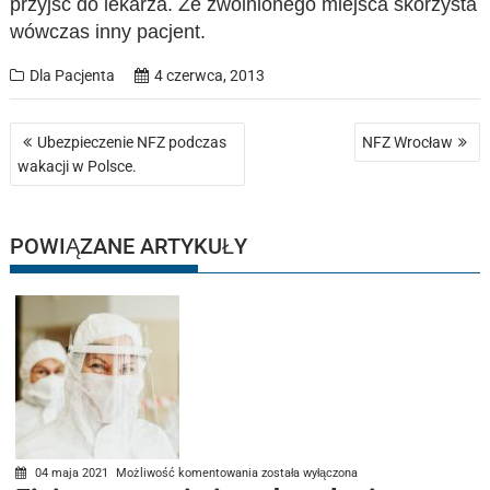
przyjść do lekarza. Ze zwolnionego miejsca skorzysta
wówczas inny pacjent.
Dla Pacjenta
4 czerwca, 2013
Nawigacja
Ubezpieczenie NFZ podczas
NFZ Wrocław
wpisu
wakacji w Polsce.
POWIĄZANE ARTYKUŁY
Fizjoterapeuci
04 maja 2021
Możliwość komentowania
została wyłączona