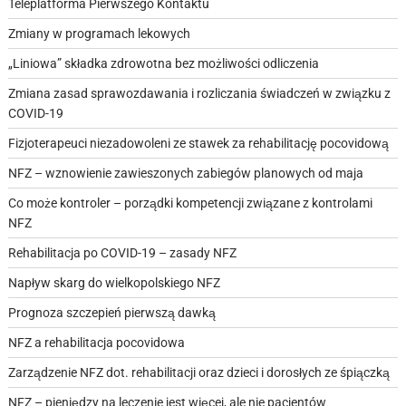
Teleplatforma Pierwszego Kontaktu
Zmiany w programach lekowych
„Liniowa” składka zdrowotna bez możliwości odliczenia
Zmiana zasad sprawozdawania i rozliczania świadczeń w związku z
COVID-19
Fizjoterapeuci niezadowoleni ze stawek za rehabilitację pocovidową
NFZ – wznowienie zawieszonych zabiegów planowych od maja
Co może kontroler – porządki kompetencji związane z kontrolami
NFZ
Rehabilitacja po COVID-19 – zasady NFZ
Napływ skarg do wielkopolskiego NFZ
Prognoza szczepień pierwszą dawką
NFZ a rehabilitacja pocovidowa
Zarządzenie NFZ dot. rehabilitacji oraz dzieci i dorosłych ze śpiączką
NFZ – pieniędzy na leczenie jest więcej, ale nie pacjentów