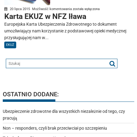
Karta
20 lipca 2015
Możliwość komentowania
została wyłączona
Karta EKUZ w NFZ Iława
EKUZ
w
Europejska Karta Ubezpieczenia Zdrowotnego to dokument
NFZ
umożliwiający nam korzystanie z podstawowej opieki medycznej
Iława
przysługującej nam w...
EKUZ
OSTATNIO DODANE:
Ubezpieczenie zdrowotne dla wszystkich niezależnie od tego, czy
pracują
Non – responders, czyli brak przeciwciał po szczepieniu