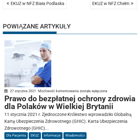
Nawigacja
EKUZ w NFZ Biała Podlaska
EKUZ w NFZ Chełm
wpisu
POWIĄZANE ARTYKUŁY
Prawo
27 stycznia 2021
Możliwość komentowania
została wyłączona
Prawo do bezpłatnej ochrony zdrowia
do
dla Polaków w Wielkiej Brytanii
bezpłatnej
ochrony
11 stycznia 2021 r. Zjednoczone Królestwo wprowadziło Globalną
zdrowia
Kartę Ubezpieczenia Zdrowotnego (GHIC). Karta Ubezpieczenia
dla
Zdrowotnego (GHIC)...
Polaków
Dla Pacjenta
EKUZ
Informacje
Wiadomości
w