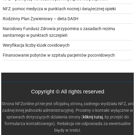
NFZ: pomoc medycza w punktach nocnej i świątecznej opieki
Rodzinny Plan Żywieniowy – dieta DASH
Narodowy Fundusz Zdrowia przypomina o zasadach reżimu
sanitarnego w punktach szczepień
Weryfikacja liczby łóżek covidowych
Finansowanie pobytów w szpitalu pacjentów pocovidowych
Copyright © All rights reserved
Strona NFZonline.pl nie jest oficjalną stroną żadnego wydziału NFZ, ani
żadnej innej jednostki administracyjnej. Prosimy o kontakt wyłącznie w
sprawach dotyczących działania strony (
kliknij tutaj
, by przejść do
formularza kontaktowego). Redakcja nie odpowiada za ewentualne
błędy w treści.