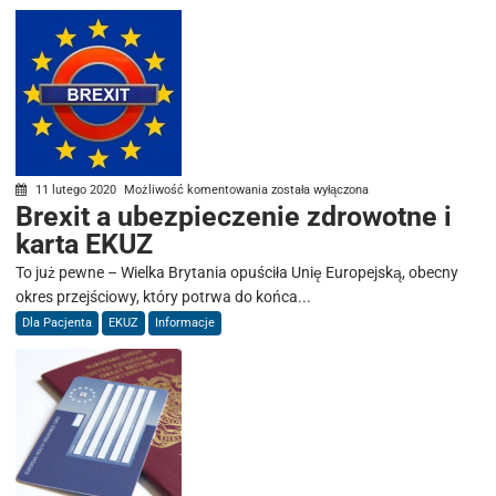
Wielkiej
Brytanii
Brexit
11 lutego 2020
Możliwość komentowania
została wyłączona
Brexit a ubezpieczenie zdrowotne i
a
karta EKUZ
ubezpieczenie
zdrowotne
To już pewne – Wielka Brytania opuściła Unię Europejską, obecny
i
okres przejściowy, który potrwa do końca...
karta
Dla Pacjenta
EKUZ
Informacje
EKUZ