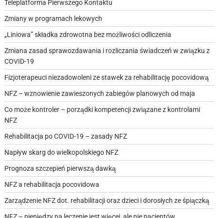
Teleplatforma Pierwszego Kontaktu
Zmiany w programach lekowych
„Liniowa” składka zdrowotna bez możliwości odliczenia
Zmiana zasad sprawozdawania i rozliczania świadczeń w związku z
COVID-19
Fizjoterapeuci niezadowoleni ze stawek za rehabilitację pocovidową
NFZ – wznowienie zawieszonych zabiegów planowych od maja
Co może kontroler – porządki kompetencji związane z kontrolami
NFZ
Rehabilitacja po COVID-19 – zasady NFZ
Napływ skarg do wielkopolskiego NFZ
Prognoza szczepień pierwszą dawką
NFZ a rehabilitacja pocovidowa
Zarządzenie NFZ dot. rehabilitacji oraz dzieci i dorosłych ze śpiączką
NFZ – pieniędzy na leczenie jest więcej, ale nie pacjentów