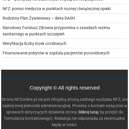
NFZ: pomoc medycza w punktach nocnej i świątecznej opieki
Rodzinny Plan Żywieniowy – dieta DASH
Narodowy Fundusz Zdrowia przypomina o zasadach reżimu
sanitarnego w punktach szczepień
Weryfikacja liczby łóżek covidowych
Finansowanie pobytów w szpitalu pacjentów pocovidowych
Copyright © All rights reserved
Strona NFZonline.pl nie jest oficjalną stroną żadnego wydziału NFZ, ani
żadnej innej jednostki administracyjnej. Prosimy o kontakt wyłącznie w
sprawach dotyczących działania strony (
kliknij tutaj
, by przejść do
formularza kontaktowego). Redakcja nie odpowiada za ewentualne
błędy w treści.