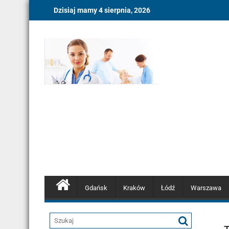
Skip
Dzisiaj mamy 4 sierpnia, 2026
to
content
Gdańsk
Kraków
Łódź
Warszawa