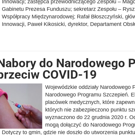
Innowacji; zastępca przewodniczącego Zespołu – Mag
Gabinetu Prezesa Funduszu; sekretarz Zespołu – Rysz
Współpracy Międzynarodowej; Rafał Błoszczyński, główn
Innowacji, Paweł Kikosicki, dyrektor, Departament Obsł
Nabory do Narodowego P
przeciw COVID-19
Wojewódzkie oddziały Narodowego Fu
Narodowego Programu Szczepień. El
placówek medycznych, które zapewni
których nie zabezpieczono punktu sz
wyznaczono do 22 grudnia 2020 r. O
mogą dołączyć do Narodowego Progr
Dotyczy to gmin, gdzie nie doszło do utworzenia punkt