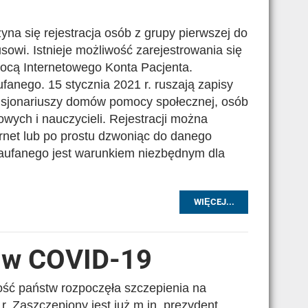
yna się rejestracja osób z grupy pierwszej do
sowi. Istnieje możliwość zarejestrowania się
mocą Internetowego Konta Pacjenta.
ufanego. 15 stycznia 2021 r. ruszają zapisy
ensjonariuszy domów pomocy społecznej, osób
wych i nauczycieli. Rejestracji można
ternet lub po prostu dzwoniąc do danego
zaufanego jest warunkiem niezbędnym dla
WIĘCEJ...
ciw COVID-19
ość państw rozpoczęła szczepienia na
r. Zaszczepiony jest już m.in. prezydent