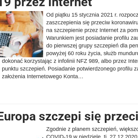
19 przez Internet
Od piątku 15 stycznia 2021 r. rozpocz
zaszczepienia się przeciw koronawiru
na szczepienie przez Internet za po
Warunkiem jest posiadanie profilu za
do pierwszej grupy szczepień dla p
powyżej 60 roku życia, służb munduro
dokonać korzystając z infolinii NFZ 989, albo przez In
punktu szczepień. Posiadanie potwierdzonego profilu 
założenia Internetowego Konta…
Europa szczepi się prze
Zgodnie z planem szczepień, większ
COVID-19 w niedzielę, tj. 27.12.2020 