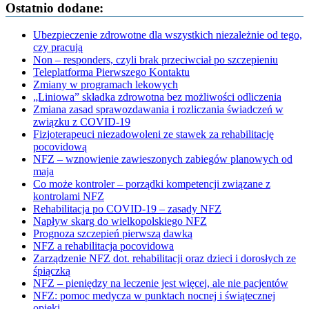
Ostatnio dodane:
Ubezpieczenie zdrowotne dla wszystkich niezależnie od tego,
czy pracują
Non – responders, czyli brak przeciwciał po szczepieniu
Teleplatforma Pierwszego Kontaktu
Zmiany w programach lekowych
„Liniowa” składka zdrowotna bez możliwości odliczenia
Zmiana zasad sprawozdawania i rozliczania świadczeń w
związku z COVID-19
Fizjoterapeuci niezadowoleni ze stawek za rehabilitację
pocovidową
NFZ – wznowienie zawieszonych zabiegów planowych od
maja
Co może kontroler – porządki kompetencji związane z
kontrolami NFZ
Rehabilitacja po COVID-19 – zasady NFZ
Napływ skarg do wielkopolskiego NFZ
Prognoza szczepień pierwszą dawką
NFZ a rehabilitacja pocovidowa
Zarządzenie NFZ dot. rehabilitacji oraz dzieci i dorosłych ze
śpiączką
NFZ – pieniędzy na leczenie jest więcej, ale nie pacjentów
NFZ: pomoc medycza w punktach nocnej i świątecznej
opieki