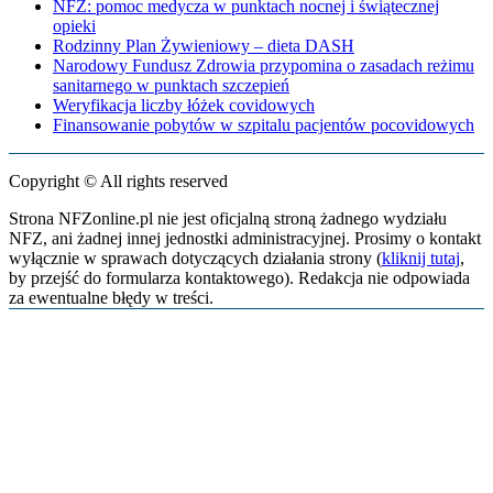
NFZ: pomoc medycza w punktach nocnej i świątecznej
opieki
Rodzinny Plan Żywieniowy – dieta DASH
Narodowy Fundusz Zdrowia przypomina o zasadach reżimu
sanitarnego w punktach szczepień
Weryfikacja liczby łóżek covidowych
Finansowanie pobytów w szpitalu pacjentów pocovidowych
Copyright © All rights reserved
Strona NFZonline.pl nie jest oficjalną stroną żadnego wydziału
NFZ, ani żadnej innej jednostki administracyjnej. Prosimy o kontakt
wyłącznie w sprawach dotyczących działania strony (
kliknij tutaj
,
by przejść do formularza kontaktowego). Redakcja nie odpowiada
za ewentualne błędy w treści.