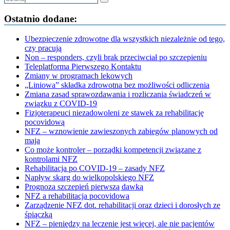
Ostatnio dodane:
Ubezpieczenie zdrowotne dla wszystkich niezależnie od tego,
czy pracują
Non – responders, czyli brak przeciwciał po szczepieniu
Teleplatforma Pierwszego Kontaktu
Zmiany w programach lekowych
„Liniowa” składka zdrowotna bez możliwości odliczenia
Zmiana zasad sprawozdawania i rozliczania świadczeń w
związku z COVID-19
Fizjoterapeuci niezadowoleni ze stawek za rehabilitację
pocovidową
NFZ – wznowienie zawieszonych zabiegów planowych od
maja
Co może kontroler – porządki kompetencji związane z
kontrolami NFZ
Rehabilitacja po COVID-19 – zasady NFZ
Napływ skarg do wielkopolskiego NFZ
Prognoza szczepień pierwszą dawką
NFZ a rehabilitacja pocovidowa
Zarządzenie NFZ dot. rehabilitacji oraz dzieci i dorosłych ze
śpiączką
NFZ – pieniędzy na leczenie jest więcej, ale nie pacjentów