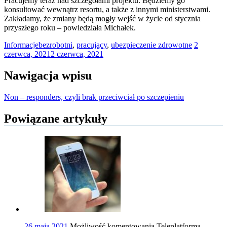
Pracujemy teraz nad szczegółami projektu. Będziemy go
konsultować wewnątrz resortu, a także z innymi ministerstwami.
Zakładamy, że zmiany będą mogły wejść w życie od stycznia
przyszłego roku – powiedziała Michałek.
Informacje
bezrobotni
,
pracujący
,
ubezpieczenie zdrowotne
2
czerwca, 2021
2 czerwca, 2021
Nawigacja wpisu
Non – responders, czyli brak przeciwciał po szczepieniu
Powiązane artykuły
26 maja 2021
Możliwość komentowania
Teleplatforma