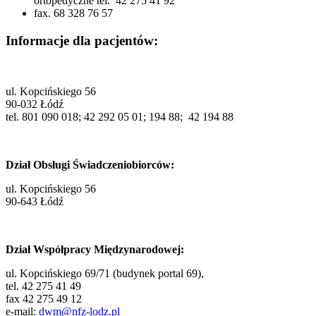
ortopedyczne tel. 42 275 41 92
fax. 68 328 76 57
Informacje dla pacjentów:
ul. Kopcińskiego 56
90-032 Łódź
tel. 801 090 018; 42 292 05 01; 194 88; 42 194 88
Dział Obsługi Świadczeniobiorców:
ul. Kopcińskiego 56
90-643 Łódź
Dział Współpracy Międzynarodowej:
ul. Kopcińskiego 69/71 (budynek portal 69),
tel. 42 275 41 49
fax 42 275 49 12
e-mail:
dwm@nfz-lodz.pl