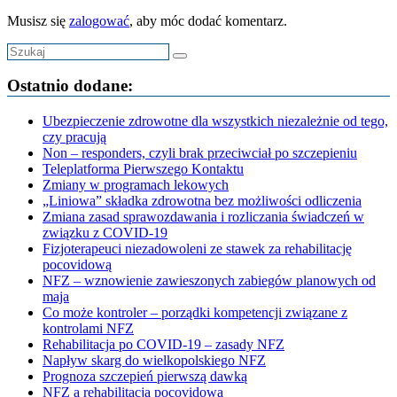
Musisz się
zalogować
, aby móc dodać komentarz.
Ostatnio dodane:
Ubezpieczenie zdrowotne dla wszystkich niezależnie od tego,
czy pracują
Non – responders, czyli brak przeciwciał po szczepieniu
Teleplatforma Pierwszego Kontaktu
Zmiany w programach lekowych
„Liniowa” składka zdrowotna bez możliwości odliczenia
Zmiana zasad sprawozdawania i rozliczania świadczeń w
związku z COVID-19
Fizjoterapeuci niezadowoleni ze stawek za rehabilitację
pocovidową
NFZ – wznowienie zawieszonych zabiegów planowych od
maja
Co może kontroler – porządki kompetencji związane z
kontrolami NFZ
Rehabilitacja po COVID-19 – zasady NFZ
Napływ skarg do wielkopolskiego NFZ
Prognoza szczepień pierwszą dawką
NFZ a rehabilitacja pocovidowa