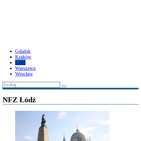
Gdańsk
Kraków
Łódź
Warszawa
Wrocław
NFZ Łódź