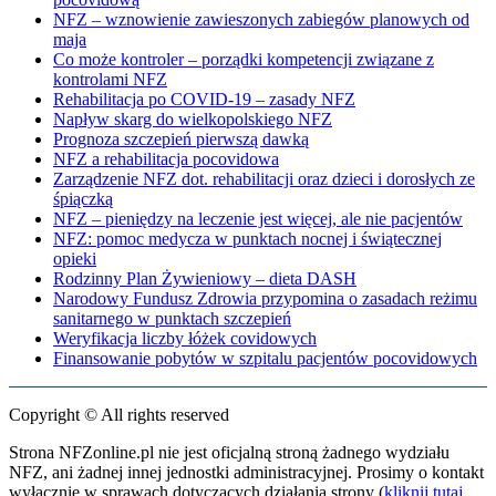
NFZ – wznowienie zawieszonych zabiegów planowych od
maja
Co może kontroler – porządki kompetencji związane z
kontrolami NFZ
Rehabilitacja po COVID-19 – zasady NFZ
Napływ skarg do wielkopolskiego NFZ
Prognoza szczepień pierwszą dawką
NFZ a rehabilitacja pocovidowa
Zarządzenie NFZ dot. rehabilitacji oraz dzieci i dorosłych ze
śpiączką
NFZ – pieniędzy na leczenie jest więcej, ale nie pacjentów
NFZ: pomoc medycza w punktach nocnej i świątecznej
opieki
Rodzinny Plan Żywieniowy – dieta DASH
Narodowy Fundusz Zdrowia przypomina o zasadach reżimu
sanitarnego w punktach szczepień
Weryfikacja liczby łóżek covidowych
Finansowanie pobytów w szpitalu pacjentów pocovidowych
Copyright © All rights reserved
Strona NFZonline.pl nie jest oficjalną stroną żadnego wydziału
NFZ, ani żadnej innej jednostki administracyjnej. Prosimy o kontakt
wyłącznie w sprawach dotyczących działania strony (
kliknij tutaj
,