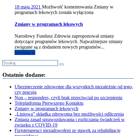
18 maja 2021
Możliwość komentowania
Zmiany w
programach lekowych
została wyłączona
Zmiany w programach lekowych
Narodowy Fundusz Zdrowia zaproponował zmiany
dotyczące programów lekowych. Najważniejsze zmiany
związane są z dodaniem nowych programów...
Informacje
Ostatnio dodane:
Ubezpieczenie zdrowotne dla wszystkich niezależnie od tego,
czy pracują
Non – responders, czyli brak przeciwciał po szczepieniu
Teleplatforma Pierwszego Kontaktu
Zmiany w programach lekowych
„Liniowa” składka zdrowotna bez możliwości odliczenia
Zmiana zasad sprawozdawania i rozliczania świadczeń w
związku z COVID-19
Fizjoterapeuci niezadowoleni ze stawek za rehabilitację
pocovidową