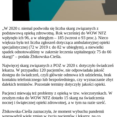
„W 2020 r. niemal podwoiła się liczba skarg związanych z
podstawową opieką zdrowotną. Rok wcześniej do WOW NFZ
wpłynęło ich 96, a w ubiegłym – 185 (wzrost o 93 proc.). Nieco
większa była też liczba zgłoszeń dotycząca ambulatoryjnej opieki
specjalistycznej (72 w 2019 r. do 82 w ubiegłym), a niewielki
spadek odnotowaliśmy w zakresie leczenia szpitalnego(z 75 do 66
skarg)” – podała Żbikowska-Cieśla.
Najwięcej skarg związanych z POZ w 2020 r. dotyczyło świadczeń
lekarza. W przypadku 120 pacjentów, nie odpowiadała jakość
dostępu do świadczeń, czyli głównie odmowa ich udzielenia, brak
kontaktu telefonicznego lub bezpośredniego, czy wyznaczanie zbyt
dalekich terminów. Pozostałe terminy dotyczyły jakości opieki.
Pacjenci miewają też problemy z opieką w tzw. wieczorynkach. W
zeszłym roku do WOW NFZ dotarło 15 skarg na świadczenia
nocnej i świątecznej opieki zdrowotnej, a w tym na razie sześć.
Żbikowska-Cieśla zaznaczyła, że moment wybuchu pandemii
wprowadził wiele zmian w życiu pacjentów i lekarzy, na co