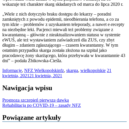
wskazuje też charakter skarg składanych od marca do lipca 2020 r.
„Wiele z nich dotyczyło braku dostępu do lekarzy – poradni
zamkniętych z powodu epidemii, nieodbierania telefonu, a co za
tym idzie – problemów z uzyskaniem teleporady, a nawet e-recepty
na niezbędne leki. Pacjenci miewali też problemy związane z
kwarantanną – głównie z nieaktualizowaniem statusu w systemie
eWUŚ, ale też wystawianiem zaświadczeń dla ZUS, czy zbyt
długim – zdaniem zgłaszającego – czasem kwarantanny. W tym
ostatnim przypadku skarga została złożona na szpital jako
pracodawcę żony skarżącego, która przebywała w kwarantannie 43
dni” – podała Żbikowska-Cieśla.
Informacje
,
NFZ Wielkopolski
nfz
,
skarga
,
wielkopolskie
21
kwietnia, 2021
21 kwietnia, 2021
Nawigacja wpisu
Prognoza szczepień pierwszą dawką
Rehabilitacja po COVID-19 – zasady NFZ
Powiązane artykuły