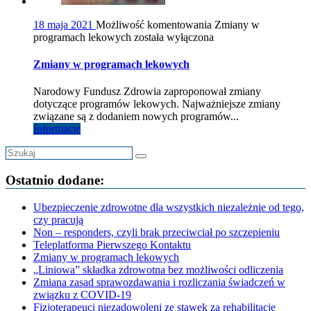
18 maja 2021
Możliwość komentowania
Zmiany w
programach lekowych
została wyłączona
Zmiany w programach lekowych
Narodowy Fundusz Zdrowia zaproponował zmiany
dotyczące programów lekowych. Najważniejsze zmiany
związane są z dodaniem nowych programów...
Informacje
Ostatnio dodane:
Ubezpieczenie zdrowotne dla wszystkich niezależnie od tego,
czy pracują
Non – responders, czyli brak przeciwciał po szczepieniu
Teleplatforma Pierwszego Kontaktu
Zmiany w programach lekowych
„Liniowa” składka zdrowotna bez możliwości odliczenia
Zmiana zasad sprawozdawania i rozliczania świadczeń w
związku z COVID-19
Fizjoterapeuci niezadowoleni ze stawek za rehabilitację