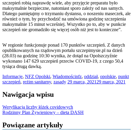
szczepień robią naprawdę wiele, aby przyjęcie preparatu było
maksymalnie bezpieczne, natomiast sporo zależy od nas samych.
Dlatego pamiętajmy o trzymaniu dystansu, o noszeniu maseczek, ale
również o tym, by przychodzić na umówiona godzinę szczepienia
maksymalnie 15 minut wcześniej. Wszystko po to, aby w punkcie
szczepień nie gromadziło się więcej osób niż jest to konieczne”.
W regionie funkcjonuje ponad 170 punktów szczepień. Z danych
opublikowanych na rządowym portalu szczepimysie.pl na dzień
(28.03) na godzinę 10:30 wynika, że dotąd na Opolszczyźnie
wykonano 147 629 szczepień przeciw COVID-19, z czego 50,4
tysiąca drugą dawką.
Informacje
,
NFZ Opolski
,
Wiadomości
nfz
,
oddział
,
opolskie
,
punkt
szczepień
,
reżim sanitarny
,
zasady
29 marca, 2021
29 marca, 2021
Nawigacja wpisu
Weryfikacja liczby łóżek covidowych
Rodzinny Plan Żywieniowy – dieta DASH
Powiązane artykuły