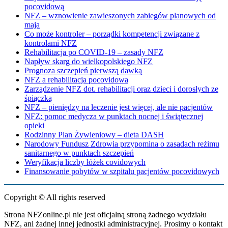
pocovidową
NFZ – wznowienie zawieszonych zabiegów planowych od
maja
Co może kontroler – porządki kompetencji związane z
kontrolami NFZ
Rehabilitacja po COVID-19 – zasady NFZ
Napływ skarg do wielkopolskiego NFZ
Prognoza szczepień pierwszą dawką
NFZ a rehabilitacja pocovidowa
Zarządzenie NFZ dot. rehabilitacji oraz dzieci i dorosłych ze
śpiączką
NFZ – pieniędzy na leczenie jest więcej, ale nie pacjentów
NFZ: pomoc medycza w punktach nocnej i świątecznej
opieki
Rodzinny Plan Żywieniowy – dieta DASH
Narodowy Fundusz Zdrowia przypomina o zasadach reżimu
sanitarnego w punktach szczepień
Weryfikacja liczby łóżek covidowych
Finansowanie pobytów w szpitalu pacjentów pocovidowych
Copyright © All rights reserved
Strona NFZonline.pl nie jest oficjalną stroną żadnego wydziału
NFZ, ani żadnej innej jednostki administracyjnej. Prosimy o kontakt