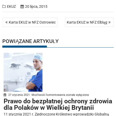
EKUZ
20 lipca, 2015
Nawigacja
Karta EKUZ w NFZ Ostrowiec
Karta EKUZ w NFZ Elbląg
wpisu
POWIĄZANE ARTYKUŁY
Prawo
27 stycznia 2021
Możliwość komentowania
została wyłączona
Prawo do bezpłatnej ochrony zdrowia
do
dla Polaków w Wielkiej Brytanii
bezpłatnej
ochrony
11 stycznia 2021 r. Zjednoczone Królestwo wprowadziło Globalną