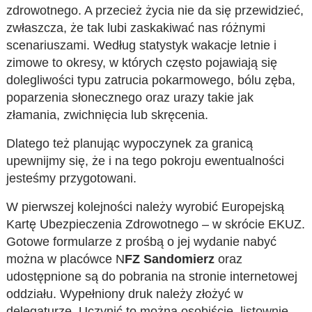
zdrowotnego. A przecież życia nie da się przewidzieć,
zwłaszcza, że tak lubi zaskakiwać nas różnymi
scenariuszami. Według statystyk wakacje letnie i
zimowe to okresy, w których często pojawiają się
dolegliwości typu zatrucia pokarmowego, bólu zęba,
poparzenia słonecznego oraz urazy takie jak
złamania, zwichnięcia lub skręcenia.
Dlatego też planując wypoczynek za granicą
upewnijmy się, że i na tego pokroju ewentualności
jesteśmy przygotowani.
W pierwszej kolejności należy wyrobić Europejską
Kartę Ubezpieczenia Zdrowotnego – w skrócie EKUZ.
Gotowe formularze z prośbą o jej wydanie nabyć
można w placówce N
FZ Sandomierz
oraz
udostępnione są do pobrania na stronie internetowej
oddziału. Wypełniony druk należy złożyć w
delegaturze. Uczynić to można osobiście, listownie