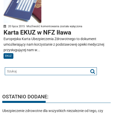
Karta
20 lipca 2015
Możliwość komentowania
została wyłączona
Karta EKUZ w NFZ Iława
EKUZ
w
Europejska Karta Ubezpieczenia Zdrowotnego to dokument
NFZ
umożliwiający nam korzystanie z podstawowej opieki medycznej
Iława
przysługującej nam w...
EKUZ
OSTATNIO DODANE:
Ubezpieczenie zdrowotne dla wszystkich niezależnie od tego, czy