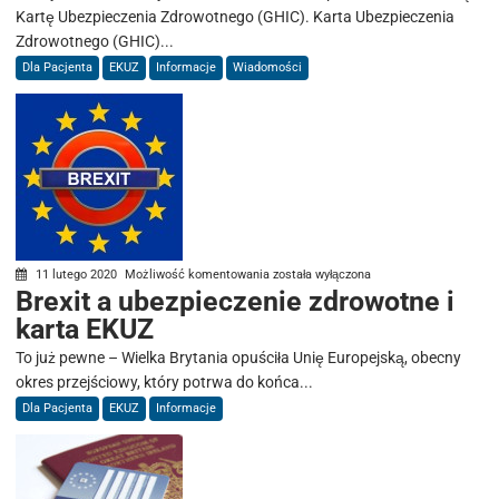
zdrowia
Kartę Ubezpieczenia Zdrowotnego (GHIC). Karta Ubezpieczenia
dla
Zdrowotnego (GHIC)...
Polaków
Dla Pacjenta
EKUZ
Informacje
Wiadomości
w
Wielkiej
Brytanii
Brexit
11 lutego 2020
Możliwość komentowania
została wyłączona
Brexit a ubezpieczenie zdrowotne i
a
karta EKUZ
ubezpieczenie
zdrowotne
To już pewne – Wielka Brytania opuściła Unię Europejską, obecny
i
okres przejściowy, który potrwa do końca...
karta
Dla Pacjenta
EKUZ
Informacje
EKUZ