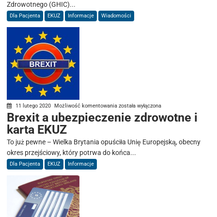
Zdrowotnego (GHIC)...
Polaków
Dla Pacjenta
EKUZ
Informacje
Wiadomości
w
Wielkiej
Brytanii
Brexit
11 lutego 2020
Możliwość komentowania
została wyłączona
Brexit a ubezpieczenie zdrowotne i
a
karta EKUZ
ubezpieczenie
zdrowotne
To już pewne – Wielka Brytania opuściła Unię Europejską, obecny
i
okres przejściowy, który potrwa do końca...
karta
Dla Pacjenta
EKUZ
Informacje
EKUZ