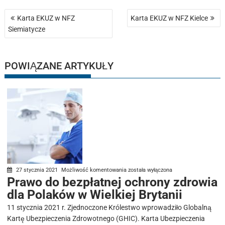
Nawigacja
Karta EKUZ w NFZ
Karta EKUZ w NFZ Kielce
wpisu
Siemiatycze
POWIĄZANE ARTYKUŁY
Prawo
27 stycznia 2021
Możliwość komentowania
została wyłączona
Prawo do bezpłatnej ochrony zdrowia
do
dla Polaków w Wielkiej Brytanii
bezpłatnej
ochrony
11 stycznia 2021 r. Zjednoczone Królestwo wprowadziło Globalną
zdrowia
Kartę Ubezpieczenia Zdrowotnego (GHIC). Karta Ubezpieczenia
dla