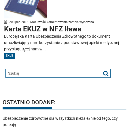
Karta
20 lipca 2015
Możliwość komentowania
została wyłączona
Karta EKUZ w NFZ Iława
EKUZ
w
Europejska Karta Ubezpieczenia Zdrowotnego to dokument
NFZ
umożliwiający nam korzystanie z podstawowej opieki medycznej
Iława
przysługującej nam w...
EKUZ
OSTATNIO DODANE:
Ubezpieczenie zdrowotne dla wszystkich niezależnie od tego, czy
pracują