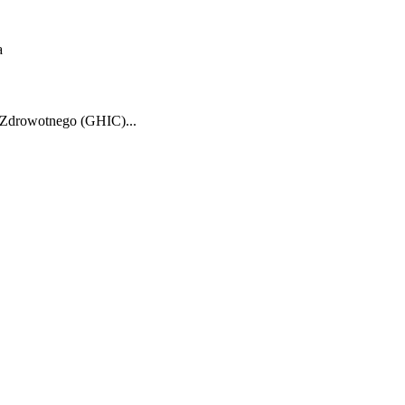
a
 Zdrowotnego (GHIC)...