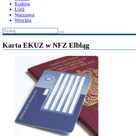
Kraków
Łódź
Warszawa
Wrocław
Karta EKUZ w NFZ Elbląg