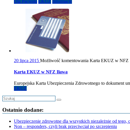
Dla Pacjenta
EKUZ
Informacje
20 lipca 2015
Możliwość komentowania
Karta EKUZ w NFZ 
Karta EKUZ w NFZ Iława
Europejska Karta Ubezpieczenia Zdrowotnego to dokument umo
EKUZ
Ostatnio dodane:
Ubezpieczenie zdrowotne dla wszystkich niezależnie od tego, 
Non – responders, czyli brak przeciwciał po szczepieniu