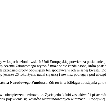
 w krajach członkowskich Unii Europejskiej potwierdza posiadanie pr
ieczenia Zdrowotnego wyrobić może sobie każda osoba, która posiada
dla przedsiębiorców obowiązek ten spoczywa w ich własnej kwestii. D
ły jeszcze 26 roku życia, nadal się uczą i również podlegają pod ube
gatura Narodowego Funduszu Zdrowia w Elblągu
udostępnia gotowy
bezpieczenie zdrowotne. Życie jednak lubi zaskakiwać i pisać różne 
adek pojawienia się kosztów nierefundowanych w ramach Europejskie