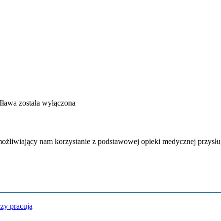
Iława
została wyłączona
żliwiający nam korzystanie z podstawowej opieki medycznej przysług
czy pracują