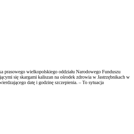
cznika prasowego wielkopolskiego oddziału Narodowego Funduszu
jącymi się skargami kaliszan na ośrodek zdrowia w Jastrzębnikach w
rdzającego datę i godzinę szczepienia. – To sytuacja