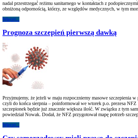
nadal przestrzegać reżimu sanitarnego w kontaktach z podopiecznymi.
obniżoną odpornością, którzy, ze względów medycznych, w tym m
Więcej...
Prognoza szczepień pierwszą dawką
Przyjmujemy, że jeżeli w maju rozpoczniemy masowe szczepienia w 
czyli do końca sierpnia – poinformował we wtorek p.o. prezesa NFZ
szczepionek będzie już znacznie większa ilość. W związku z tym sa
powiedział Nowak. Dodał, że NFZ przygotował mapę potrzeb szcze
Więcej...
Czy samorządowcy mieli prawo do szczepie