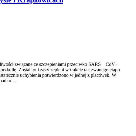
tpliwości związane ze szczepieniami przeciwko SARS – CoV –
rzkullę. Zostali oni zaszczepieni w trakcie tak zwanego etapu
ostatecznie uchybienia potwierdzono w jednej z placówek. W
zypadku…