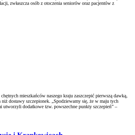
acji, zwłaszcza osób z otoczenia seniorów oraz pacjentów z
 chętnych mieszkańców naszego kraju zaszczepić pierwszą dawką,
a niż dostawy szczepionek. „Spodziewamy się, że w maju tych
mi utworzyli dodatkowe tzw. powszechne punkty szczepień” –
Nysie i Krapkowicach