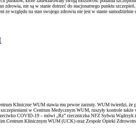
ch punktów, które zadeklarowały swoją możliwość podania szczepionk
n zdrowia, nie są w stanie dotrzeć do stacjonarnego punktu szczepie
 ze względu na stan swojego zdrowia nie jest w stanie samodzielnie do
M
rum Kliniczne WUM stawia mu pewne zarzuty. WUM twierdzi, że podc
ze szczepieniami w Centrum Medycznym WUM, ruszyły kontrole także
eń przeciwko COVID-19 – mówi „Rz” rzeczniczka NFZ Sylwia Wądrzyk 
ckim Centrum Klinicznym WUM (UCK) oraz Zespole Opieki Zdrowot