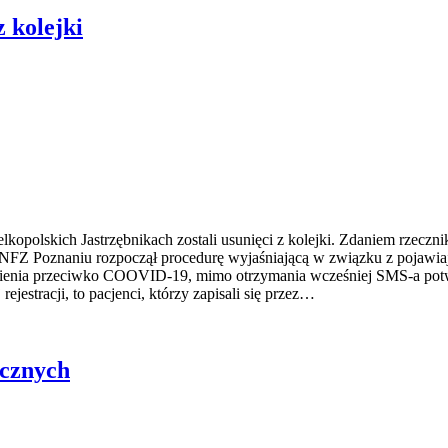
z kolejki
ielkopolskich Jastrzębnikach zostali usunięci z kolejki. Zdaniem rze
ł NFZ Poznaniu rozpoczął procedurę wyjaśniającą w związku z pojawia
zepienia przeciwko COOVID-19, mimo otrzymania wcześniej SMS-a potwie
rejestracji, to pacjenci, którzy zapisali się przez…
ycznych