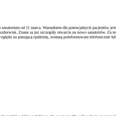
anatorium od 11 marca. Warunkiem dla potencjalnych pacjentów jes
zdorwisk. Znane sa juz szczegóły otwarcia na nowo sanatoriów. Za tes
ze względu na panującą epidemię, zostaną poinformowani telefonicznie 