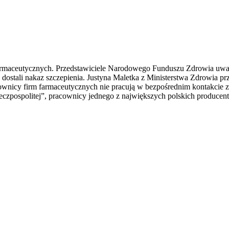
rmaceutycznych. Przedstawiciele Narodowego Funduszu Zdrowia uważa
 dostali nakaz szczepienia. Justyna Maletka z Ministerstwa Zdrowia p
ownicy firm farmaceutycznych nie pracują w bezpośrednim kontakcie 
zeczpospolitej”, pracownicy jednego z największych polskich producen