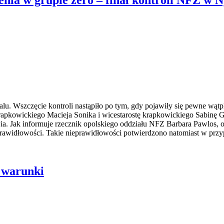
lu. Wszczęcie kontroli nastąpiło po tym, gdy pojawiły się pewne wą
rapkowickiego Macieja Sonika i wicestarostę krapkowickiego Sabinę Go
ia. Jak informuje rzecznik opolskiego oddziału NFZ Barbara Pawlos, 
rawidłowości. Takie nieprawidłowości potwierdzono natomiast w pr
 warunki