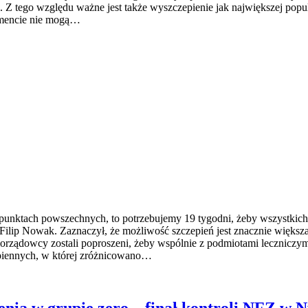
 Z tego względu ważne jest także wyszczepienie jak największej popul
omencie nie mogą…
punktach powszechnych, to potrzebujemy 19 tygodni, żeby wszystkich
 Filip Nowak. Zaznaczył, że możliwość szczepień jest znacznie większ
morządowcy zostali poproszeni, żeby wspólnie z podmiotami leczniczy
piennych, w której zróżnicowano…
nia w grupie zero – finał kontroli NFZ w 