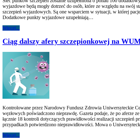
Sieć punków szczepień zostanie uzupełniona o ponad 100 dodatkowy
wyjazdowe będą mogły dotrzeć do osób, które ze względu na swój sta
szczepień wyjazdowych. Są one wsparciem w sytuacji, w której pacjent
Dodatkowe punkty wyjazdowe uzupełniają…
Więcej...
Ciąg dalszy afery szczepionkowej na WU
Kontrolowane przez Narodowy Fundusz Zdrowia Uniwersyteckie Cent
węzłowych poświadczono nieprawdę. Gazeta podaje, że po aferze 
łącznie 18 kontroli dotyczących prawidłowości realizacji szczepi
przypadkach potwierdzono nieprawidłowości. Mowa o Uniwersyte
Więcej...