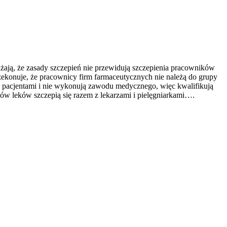
ją, że zasady szczepień nie przewidują szczepienia pracowników
rzekonuje, że pracownicy firm farmaceutycznych nie należą do grupy
z pacjentami i nie wykonują zawodu medycznego, więc kwalifikują
tów leków szczepią się razem z lekarzami i pielęgniarkami….