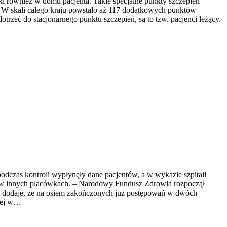
i również w domu pacjenta. Takie specjalne punkty szczepień
ń. W skali całego kraju powstało aż 117 dodatkowych punktów
trzeć do stacjonarnego punktu szczepień, są to tzw. pacjenci leżący.
zas kontroli wypłynęły dane pacjentów, a w wykazie szpitali
 w innych placówkach. – Narodowy Fundusz Zdrowia rozpoczął
i dodaje, że na osiem zakończonych już postępowań w dwóch
nej w…